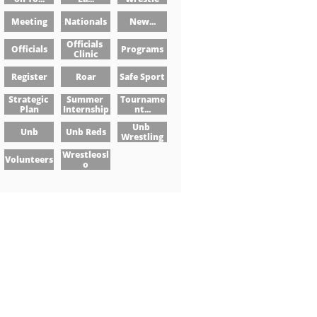
Meeting
Nationals
New...
Officials 
Officials
Programs
Clinic
Register
Roar
Safe Sport
Strategic 
Summer 
Tourname
Plan
Internship
Nt...
Unb 
Unb
Unb Reds
Wrestling
Wrestleosl
Volunteers
O