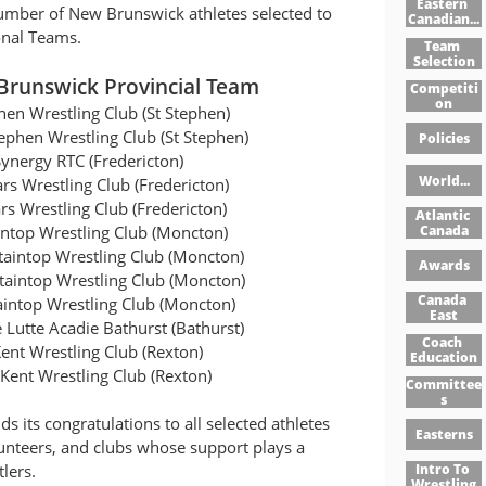
Eastern 
number of New Brunswick athletes selected to
Canadian...
onal Teams.
Team 
Selection
Brunswick Provincial Team
Competiti
On
en Wrestling Club (St Stephen)
ephen Wrestling Club (St Stephen)
Policies
nergy RTC (Fredericton)
World...
rs Wrestling Club (Fredericton)
s Wrestling Club (Fredericton)
Atlantic 
Canada
ntop Wrestling Club (Moncton)
taintop Wrestling Club (Moncton)
Awards
aintop Wrestling Club (Moncton)
Canada 
intop Wrestling Club (Moncton)
East
Lutte Acadie Bathurst (Bathurst)
Coach 
nt Wrestling Club (Rexton)
Education
Kent Wrestling Club (Rexton)
Committee
S
 its congratulations to all selected athletes
Easterns
lunteers, and clubs whose support plays a
Intro To 
tlers.
Wrestling