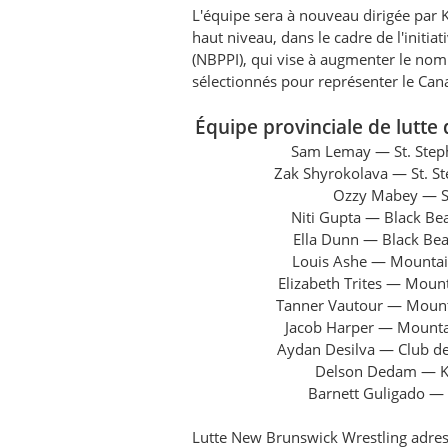
L'équipe sera à nouveau dirigée par K
haut niveau, dans le cadre de l'init
(NBPPI), qui vise à augmenter le no
sélectionnés pour représenter le Can
Équipe provinciale de lutt
Sam Lemay — St. Steph
Zak Shyrokolava — St. St
Ozzy Mabey — Sy
Niti Gupta — Black Bea
Ella Dunn — Black Bear
Louis Ashe — Mountai
Elizabeth Trites — Moun
Tanner Vautour — Mount
Jacob Harper — Mounta
Aydan Desilva — Club de 
Delson Dedam — Ke
Barnett Guligado — 
Lutte New Brunswick Wrestling adresse