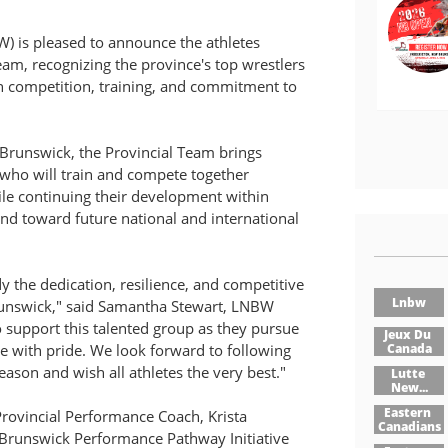
) is pleased to announce the athletes
eam, recognizing the province's top wrestlers
 competition, training, and commitment to
Brunswick, the Provincial Team brings
 who will train and compete together
e continuing their development within
 toward future national and international
 the dedication, resilience, and competitive
Lnbw
Brunswick," said Samantha Stewart, LNBW
o support this talented group as they pursue
Jeux Du 
Canada
ce with pride. We look forward to following
ason and wish all athletes the very best."
Lutte 
New...
Eastern 
Provincial Performance Coach, Krista
Canadians
 Brunswick Performance Pathway Initiative