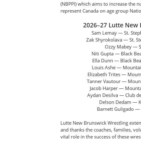
(NBPPI) which aims to increase the 
represent Canada on age group Nati
2026–27 Lutte New 
Sam Lemay — St. Steph
Zak Shyrokolava — St. St
Ozzy Mabey — Sy
Niti Gupta — Black Bea
Ella Dunn — Black Bear
Louis Ashe — Mountai
Elizabeth Trites — Moun
Tanner Vautour — Mount
Jacob Harper — Mounta
Aydan Desilva — Club de 
Delson Dedam — Ke
Barnett Guligado — 
Lutte New Brunswick Wrestling extends
and thanks the coaches, families, vo
vital role in the success of these wres