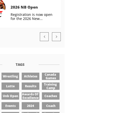
2026 NB Open
Registration is now open 
for the 2026 New...


TAGS
Canada 
Wrestling
Athletes
Games
Training 
Lutte
Results
Camp
Awards Of 
Unb Open
Coaches
Excellence
Events
2024
Coach