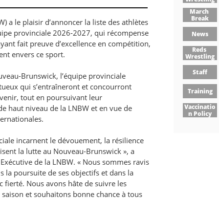
March 
Break
a le plaisir d’annoncer la liste des athlètes
équipe provinciale 2026-2027, qui récompense
News
ayant fait preuve d’excellence en compétition,
Reds 
ent envers ce sport.
Wrestling
Staff
uveau-Brunswick, l’équipe provinciale
tueux qui s’entraîneront et concourront
Training
venir, tout en poursuivant leur
Vaccinatio
e haut niveau de la LNBW et en vue de
N Policy
ternationales.
ciale incarnent le dévouement, la résilience
risent la lutte au Nouveau-Brunswick », a
e Exécutive de la LNBW. « Nous sommes ravis
 la poursuite de ses objectifs et dans la
 fierté. Nous avons hâte de suivre les
la saison et souhaitons bonne chance à tous