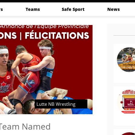
s
Teams
Safe Sport
News
Lutte NB Wrestling
l Team Named