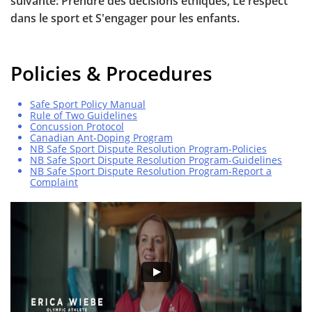
suivante: Prendre des décisions éthiques, Le respect
dans le sport et S'engager pour les enfants.
Policies & Procedures
Safe Sport Policy Manual
Rule of Two Guidelines
Concussion Protocol
Canadian Ant-Doping Program
NB Safe Sport Dispute Resolution Program-Policies
NB Safe Sport Dispute Resolution Program-Guidelines
NB Safe Sport Dispute Resolution Program-Report a
Complaint