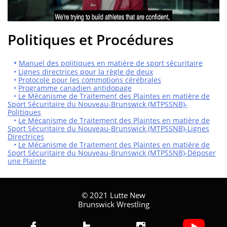
Politiques et Procédures
•
Manuel des politiques en matière de sport sécuritaire
•
Lignes directrices pour la règle de deux
•
Protocole pour les commotions cérébrales
•
Programme canadien antidopage
•
Le Mécanisme de Traitement des Plaintes en matière de
Sport Sécuritaire du Nouveau-Brunswick (MTPSSNB)-
Politiques
•
Le Mécanisme de Traitement des Plaintes en matière de
Sport Sécuritaire du Nouveau-Brunswick (MTPSSNB)-Lignes
Directrices
•
Le Mécanisme de Traitement des Plaintes en matière de
Sport Sécuritaire du Nouveau-Brunswick (MTPSSNB)-Déposer
une Plainte
© 2021 Lutte New
Brunswick Wrestling


